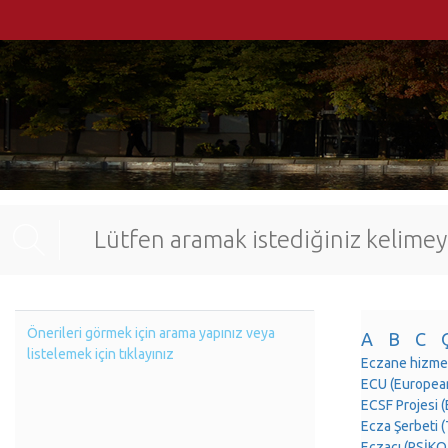
Önerileri görmek için arama yapınız veya
A
B
C
listelemek için tıklayınız
Eczane hizme
ECU (European
ECSF Projesi
Ecza Şerbeti
Eczacı (PSİK