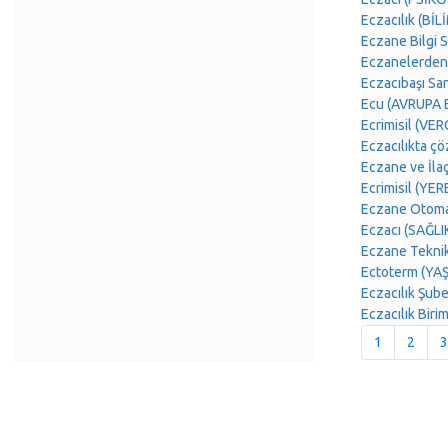
Eczacılık (BİL
Eczane Bilgi 
Eczanelerden
Eczacıbaşı S
Ecu (AVRUPA B
Ecrimisil (VE
Eczacılıkta ç
Eczane ve İla
Ecrimisil (Y
Eczane Otoma
Eczacı (SAĞL
Eczane Tekni
Ectoterm (Y
Eczacılık Şub
Eczacılık Bir
1
2
3