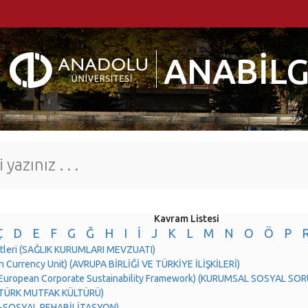
ANABİLG
Kavram Listesi
Ç
D
E
F
G
Ğ
H
I
İ
J
K
L
M
N
O
Ö
P
tleri (SAĞLIK KURUMLARI MEVZUATI)
 Currency Unit) (AVRUPA BİRLİĞİ VE TÜRKİYE İLİŞKİLERİ)
 (European Corporate Sustainability Framework) (KURUMSAL SOSYAL S
 (TÜRK MUTFAK KÜLTÜRÜ)
O-SOSYAL REHABİLİTASYON)