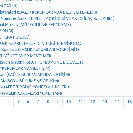
İM TARİHİ)
Sistemleri (SAĞLIK KURUMLARINDA BİLGİ SİSTEMLERİ)
 Numune Alma (TEMEL İLAÇ BİLGİSİ VE AKILCI İLAÇ KULLANIMI)
anal Müzesi (MÜZECİLİK VE SERGİLEME)
İRLİĞİ)
RGİ ICRA HUKUKU)
özelti (SEKRETERLER İÇİN TIBBİ TERMİNOLOJİ)
ç Komitesi (SAĞLIK KURUMLARI YÖNETİMİ II)
EREL YÖNETİMLER MEVZUATI)
syon Sistemi (BİLGİ TOPLUMU VE E-DEVLET)
IK KURUMLARINDA İLETİŞİM)
keri (SAĞLIK KURUMLARINDA İLETİŞİM)
AŞAM BOYU BÜYÜME VE GELİŞİM)
esi (AFET TIBBI VE YÖNETİM İLKELERİ)
imi (SAĞLIK KURUMLARI YÖNETİMİ I)
4
5
6
7
8
9
10
11
12
13
14
15