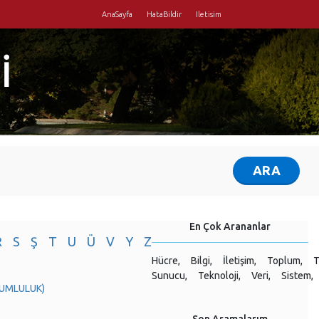
AnaSayfa
HataBildir
Iletisim
İ
En Çok Arananlar
R
S
Ş
T
U
Ü
V
Y
Z
Hücre,
Bilgi,
İletişim,
Toplum,
T
Sunucu,
Teknoloji,
Veri,
Sistem,
ORUMLULUK)