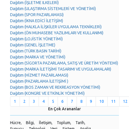
Dağıtım (İŞLETME ILKELERİ)
Dağıtım (ULAŞTIRMA SİSTEMLERİ VE YÖNETİMİ)
Dağıtım (SPOR PAZARLAMASI)
Dağıtım (İKNA EDİCİ İLETİŞİM)
Dağıtım (HALKLA İLİŞKİLER UYGULAMA TEKNİKLERİ)
Dağıtım (ÖN MUHASEBE YAZILIMLARI VE KULLANIMI)
Dağıtım (LOJİSTİK YÖNETİMİ)
Dağıtım (GENEL İŞLETME)
Dağıtım (TÜRK BASIN TARİHİ)
Dağıtım (MARKA VE YÖNETİMİ)
Dağıtım (SİGORTA PAZARLAMA, SATIŞ VE ÜRETİM YÖNTEMİ)
Dağıtım (MARKA İLETİŞİMİ TASARIMI VE UYGULAMALARI)
Dağıtım (HİZMET PAZARLAMASI)
Dağıtım (PAZARLAMA İLETİŞİMİ )
Dağıtım (BOS ZAMAN VE REKREASYON YÖNETİMİ)
Dağıtım (KONGRE VE ETKİNLİK YÖNETİMİ)
1
2
3
4
5
6
7
8
9
10
11
12
En Çok Arananlar
Hücre,
Bilgi,
İletişim,
Toplum,
Tarih,
Sunucu,
Teknoloji,
Veri,
Sistem,
Analiz