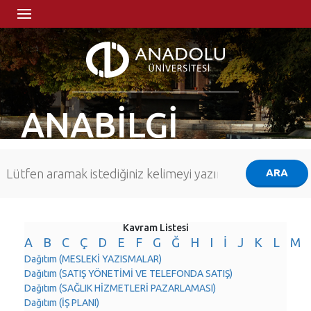
ANABİLGİ
Kavram Listesi
A
B
C
Ç
D
E
F
G
Ğ
H
I
İ
J
K
L
M
Dağıtım (MESLEKİ YAZISMALAR)
Dağıtım (SATIŞ YÖNETİMİ VE TELEFONDA SATIŞ)
Dağıtım (SAĞLIK HİZMETLERİ PAZARLAMASI)
Dağıtım (İŞ PLANI)