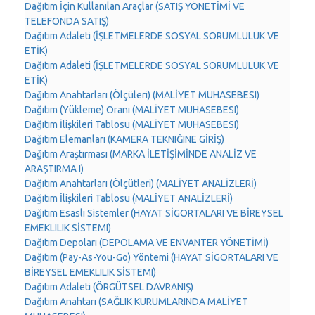
Dağıtım İçin Kullanılan Araçlar (SATIŞ YÖNETİMİ VE
TELEFONDA SATIŞ)
Dağıtım Adaleti (İŞLETMELERDE SOSYAL SORUMLULUK VE
ETİK)
Dağıtım Adaleti (İŞLETMELERDE SOSYAL SORUMLULUK VE
ETİK)
Dağıtım Anahtarları (Ölçüleri) (MALİYET MUHASEBESI)
Dağıtım (Yükleme) Oranı (MALİYET MUHASEBESI)
Dağıtım İlişkileri Tablosu (MALİYET MUHASEBESI)
Dağıtım Elemanları (KAMERA TEKNIĞINE GİRİŞ)
Dağıtım Araştırması (MARKA İLETİŞİMİNDE ANALİZ VE
ARAŞTIRMA I)
Dağıtım Anahtarları (Ölçütleri) (MALİYET ANALİZLERİ)
Dağıtım İlişkileri Tablosu (MALİYET ANALİZLERİ)
Dağıtım Esaslı Sistemler (HAYAT SİGORTALARI VE BİREYSEL
EMEKLILIK SİSTEMI)
Dağıtım Depoları (DEPOLAMA VE ENVANTER YÖNETİMİ)
Dağıtım (Pay-As-You-Go) Yöntemi (HAYAT SİGORTALARI VE
BİREYSEL EMEKLILIK SİSTEMI)
Dağıtım Adaleti (ÖRGÜTSEL DAVRANIŞ)
Dağıtım Anahtarı (SAĞLIK KURUMLARINDA MALİYET