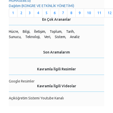
MUHASEBESI)
Dağıtım (KONGRE VE ETKİNLİK YÖNETİMİ)
1
2
3
4
5
6
7
8
9
10
11
12
En Çok Arananlar
Hücre,
Bilgi,
İletişim,
Toplum,
Tarih,
Sunucu,
Teknoloji,
Veri,
Sistem,
Analiz
Son Aramalarım
Kavramla İlgili Resimler
Google Resimler
Kavramla İlgili Videolar
Açıköğretim Sistemi Youtube Kanalı