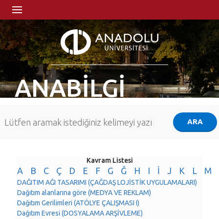
ANABİLGİ
Kavram Listesi
A
B
C
Ç
D
E
F
G
Ğ
H
I
İ
J
K
L
M
DAĞITIM AĞI TASARIMI (ÇAĞDAŞ LOJİSTİK UYGULAMALARI)
Dağıtım alanlarına göre (MEDYA VE REKLAM)
Dağıtım Gerilimleri (ATÖLYE ÇALIŞMASI I)
Dağıtım Evresi (DOSYALAMA ARŞİVLEME)