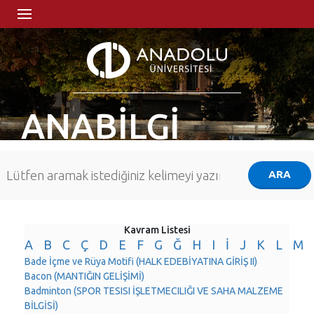
ANABİLGİ
Kavram Listesi
A
B
C
Ç
D
E
F
G
Ğ
H
I
İ
J
K
L
M
Bade İçme ve Rüya Motifi (HALK EDEBİYATINA GİRİŞ II)
Bacon (MANTIĞIN GELİŞİMİ)
Badminton (SPOR TESISI İŞLETMECILIĞI VE SAHA MALZEME
BİLGİSİ)