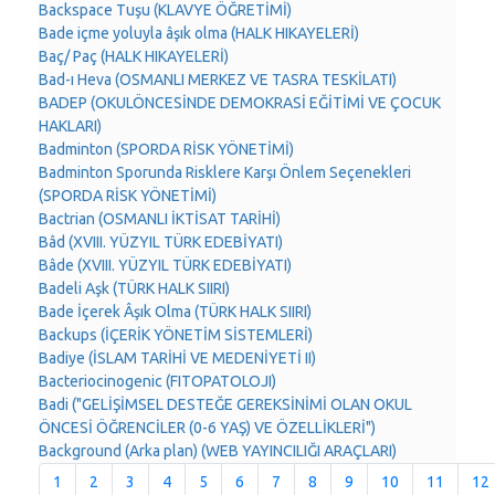
Backspace Tuşu (KLAVYE ÖĞRETİMİ)
Bade içme yoluyla âşık olma (HALK HIKAYELERİ)
Baç/ Paç (HALK HIKAYELERİ)
Bad-ı Heva (OSMANLI MERKEZ VE TASRA TESKİLATI)
BADEP (OKULÖNCESİNDE DEMOKRASİ EĞİTİMİ VE ÇOCUK
HAKLARI)
Badminton (SPORDA RİSK YÖNETİMİ)
Badminton Sporunda Risklere Karşı Önlem Seçenekleri
(SPORDA RİSK YÖNETİMİ)
Bactrian (OSMANLI İKTİSAT TARİHİ)
Bâd (XVIII. YÜZYIL TÜRK EDEBİYATI)
Bâde (XVIII. YÜZYIL TÜRK EDEBİYATI)
Badeli Aşk (TÜRK HALK SIIRI)
Bade İçerek Âşık Olma (TÜRK HALK SIIRI)
Backups (İÇERİK YÖNETİM SİSTEMLERİ)
Badiye (İSLAM TARİHİ VE MEDENİYETİ II)
Bacteriocinogenic (FITOPATOLOJI)
Badi ("GELİŞİMSEL DESTEĞE GEREKSİNİMİ OLAN OKUL
ÖNCESİ ÖĞRENCİLER (0-6 YAŞ) VE ÖZELLİKLERİ")
Background (Arka plan) (WEB YAYINCILIĞI ARAÇLARI)
1
2
3
4
5
6
7
8
9
10
11
12