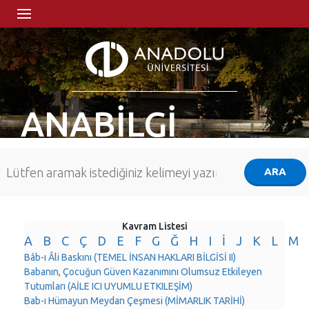
ANABİLGİ
Kavram Listesi
A
B
C
Ç
D
E
F
G
Ğ
H
I
İ
J
K
L
M
Bâb-ı Âli Baskını (TEMEL İNSAN HAKLARI BİLGİSİ II)
Babanın, Çocuğun Güven Kazanımını Olumsuz Etkileyen
Tutumları (AİLE ICI UYUMLU ETKILEŞİM)
Bab-ı Hümayun Meydan Çeşmesi (MİMARLIK TARİHİ)