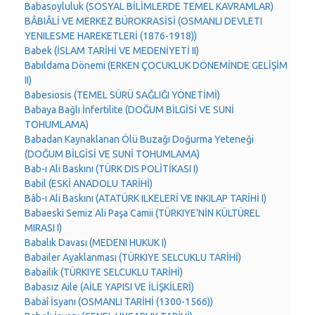
Babasoyluluk (SOSYAL BİLİMLERDE TEMEL KAVRAMLAR)
BÂBIÂLİ VE MERKEZ BÜROKRASİSİ (OSMANLI DEVLETI
YENILESME HAREKETLERİ (1876-1918))
Babek (İSLAM TARİHİ VE MEDENİYETİ II)
Babıldama Dönemi (ERKEN ÇOCUKLUK DÖNEMİNDE GELİŞİM
II)
Babesiosis (TEMEL SÜRÜ SAĞLIĞI YÖNETİMİ)
Babaya Bağlı İnfertilite (DOĞUM BİLGİSİ VE SUNİ
TOHUMLAMA)
Babadan Kaynaklanan Ölü Buzağı Doğurma Yeteneği
(DOĞUM BİLGİSİ VE SUNİ TOHUMLAMA)
Bab-ı Ali Baskını (TÜRK DIS POLİTİKASI I)
Babil (ESKİ ANADOLU TARİHİ)
Bâb-ı Ali Baskını (ATATÜRK ILKELERİ VE INKILAP TARİHİ I)
Babaeski Semiz Ali Paşa Camii (TÜRKIYE'NİN KÜLTÜREL
MIRASI I)
Babalık Davası (MEDENI HUKUK I)
Babailer Ayaklanması (TÜRKIYE SELCUKLU TARİHİ)
Babailik (TÜRKIYE SELCUKLU TARİHİ)
Babasız Aile (AİLE YAPISI VE İLİŞKİLERİ)
Babaî İsyanı (OSMANLI TARİHİ (1300-1566))