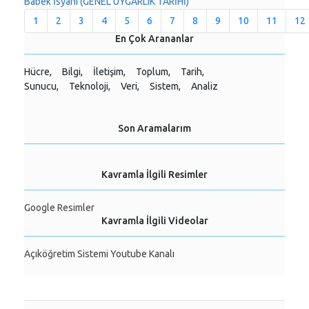
Babek İsyanı (GENEL UYGARLIK TARİHİ)
1
2
3
4
5
6
7
8
9
10
11
12
En Çok Arananlar
Hücre,
Bilgi,
İletişim,
Toplum,
Tarih,
Sunucu,
Teknoloji,
Veri,
Sistem,
Analiz
Son Aramalarım
Kavramla İlgili Resimler
Google Resimler
Kavramla İlgili Videolar
Açıköğretim Sistemi Youtube Kanalı