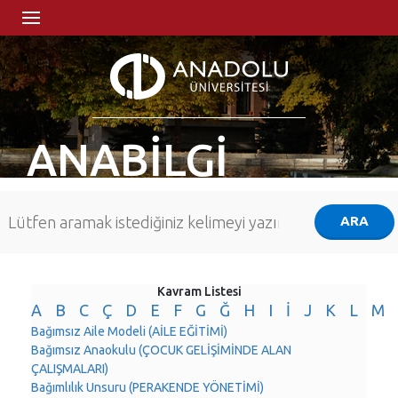
ANABİLGİ
Kavram Listesi
A
B
C
Ç
D
E
F
G
Ğ
H
I
İ
J
K
L
M
Bağımsız Aile Modeli (AİLE EĞİTİMİ)
Bağımsız Anaokulu (ÇOCUK GELİŞİMİNDE ALAN
ÇALIŞMALARI)
Bağımlılık Unsuru (PERAKENDE YÖNETİMİ)