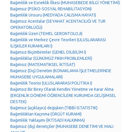
Bağımlılık ve Esneklik İlkesi (MUHASEBEDE BİLGİ YÖNETİMİ)
Bağımsız (PSİKO-SOSYAL REHABİLİTASYON)
Bağımlılık Unsuru (MEDYADA CALISMA HAYATI)
Bağımsız Acentalar (SEYAHAT ACENTACILIĞI VE TUR
OPERATÖRLÜĞÜ)
Bağımlılık Üzeri (TEMEL GERONTOLOJI)
Bağımlılık ve Merkez Çevre Teorileri (ULUSLARARASI
İLİŞKİLER KURAMLARI I)
Bağımsız Biçimbirimler (GENEL DİLBİLİM I)
Bağımlılıklar (GÜNÜMÜZ FIKIH PROBLEMLERİ)
Bağımsız (MATEMATIKSEL İKTİSAT)
Bağımsız (Dış) Denetim (KONAKLAMA İŞLETMELERİNDE
MUHASEBE UYGULAMALARI)
Bağımlılık Teorisi (ULUSLARARASI POLİTİKA I)
Bağımsız Bir Birey Olarak Kendini Yönetme ve Karar Alma
(ERGENLİK DÖNEMİ ÖĞRENCİLERE KURUMDA GELİŞİMSEL
DESTEK)
Bağımsız (açıklayıcı) değişken (TIBBİ ISTATISTIK)
Bağımlılıktan Kaçınma (ÖRGÜT KURAMI)
Bağımlılık Yaklaşımı (İKTİSADİ KALKINMA)
Bağımsız (dış) denetçiler (MUHASEBE DENETİMI VE MALI