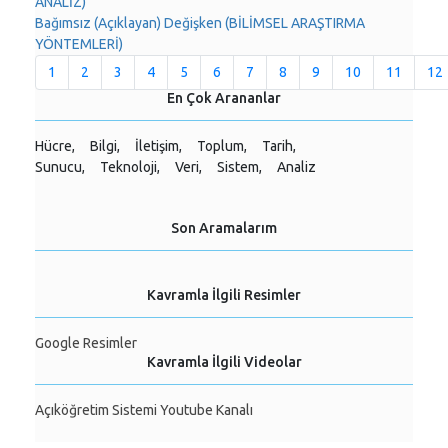
ANALİZ)
Bağımsız (Açıklayan) Değişken (BİLİMSEL ARAŞTIRMA
YÖNTEMLERİ)
1
2
3
4
5
6
7
8
9
10
11
12
En Çok Arananlar
Hücre,
Bilgi,
İletişim,
Toplum,
Tarih,
Sunucu,
Teknoloji,
Veri,
Sistem,
Analiz
Son Aramalarım
Kavramla İlgili Resimler
Google Resimler
Kavramla İlgili Videolar
Açıköğretim Sistemi Youtube Kanalı