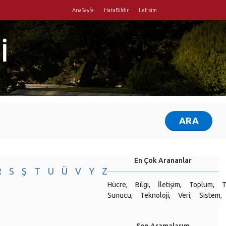
AnaSayfa
HataBildir
Iletisim
İ
En Çok Arananlar
R
S
Ş
T
U
Ü
V
Y
Z
Hücre,
Bilgi,
İletişim,
Toplum,
T
Sunucu,
Teknoloji,
Veri,
Sistem,