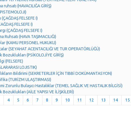
ma ruhsatı (HAVACILIĞA GİRİŞ)
(EPISTEMOLOJI)
m (ÇAĞDAŞ FELSEFE I)
(ÇAĞDAŞ FELSEFE I)
Yargı (ÇAĞDAŞ FELSEFE I)
ma Ruhsatı (HAVA TAŞIMACILIĞI)
olar (KAMU PERSONEL HUKUKU)
talar (SEYAHAT ACENTACILIĞI VE TUR OPERATÖRLÜĞÜ)
ik Bozuklukları (PSİKOLOJİYE GİRİŞ)
ilgi (FELSEFE)
SLARARASI LOJISTIK)
lıkların Bildirimi (SEKRETERLER İÇİN TIBBİ DOKÜMANTASYON)
ifika (TURİZM ULAŞTIRMASI)
rimi Zorunlu Bulaşıcı Hastalıklar (TEMEL SAĞLIK VE HASTALIK BİLGİSİ)
ik Bozuklukları (AİLE YAPISI VE İLİŞKİLERİ)
4
5
6
7
8
9
10
11
12
13
14
15