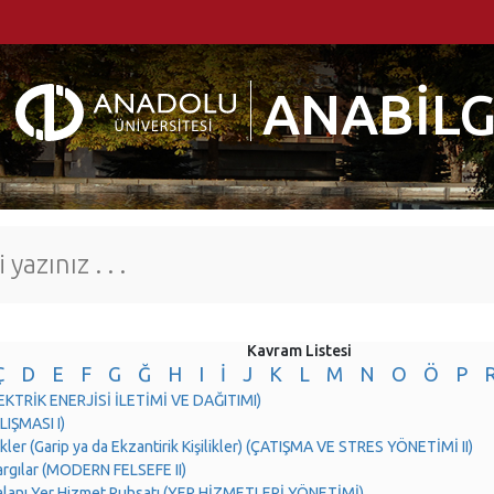
ANABİLG
Kavram Listesi
Ç
D
E
F
G
Ğ
H
I
İ
J
K
L
M
N
O
Ö
P
LEKTRİK ENERJİSİ İLETİMİ VE DAĞITIMI)
IŞMASI I)
ikler (Garip ya da Ekzantirik Kişilikler) (ÇATIŞMA VE STRES YÖNETİMİ II)
Yargılar (MODERN FELSEFE II)
alanı Yer Hizmet Ruhsatı (YER HİZMETLERİ YÖNETİMİ)