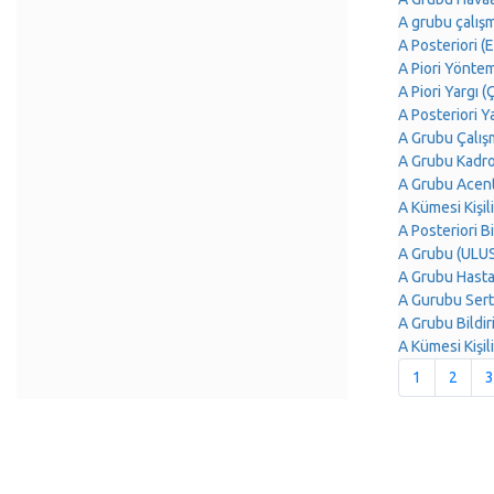
A grubu çalış
A Posteriori 
A Piori Yönte
A Piori Yargı 
A Posteriori 
A Grubu Çalış
A Grubu Kadr
A Grubu Acen
A Kümesi Kişil
A Posteriori B
A Grubu (ULU
A Grubu Hasta
A Gurubu Sert
A Grubu Bildi
A Kümesi Kişil
1
2
3