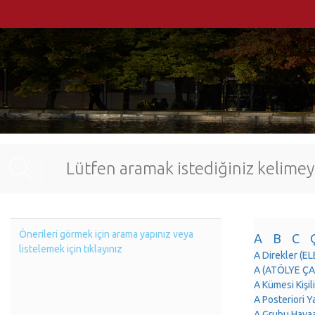
Önerileri görmek için arama yapınız veya
A
B
C
listelemek için tıklayınız
A Direkler (E
A (ATÖLYE ÇAL
A Kümesi Kişil
A Posteriori 
A Grubu Hava