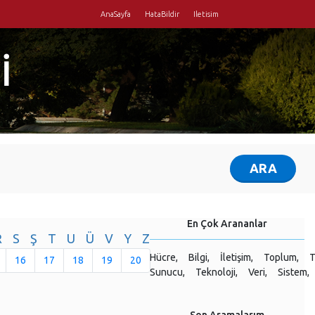
AnaSayfa
HataBildir
Iletisim
İ
En Çok Arananlar
R
S
Ş
T
U
Ü
V
Y
Z
Hücre,
Bilgi,
İletişim,
Toplum,
T
16
17
18
19
20
Sunucu,
Teknoloji,
Veri,
Sistem,