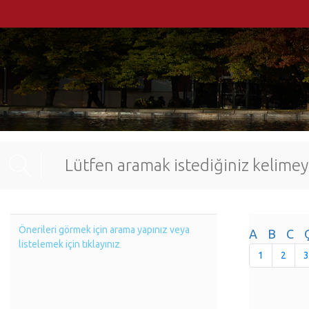
Önerileri görmek için arama yapınız veya
A
B
C
listelemek için tıklayınız
1
2
3