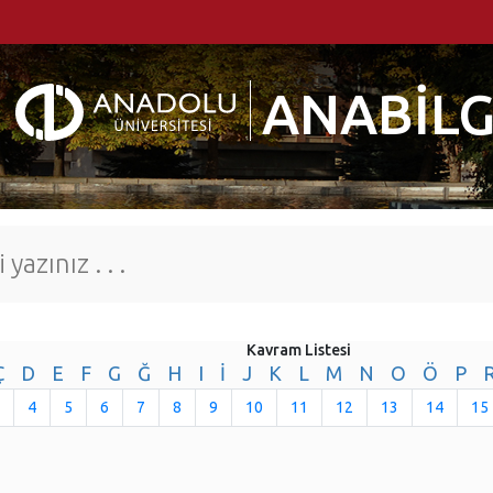
ANABİLG
Kavram Listesi
Ç
D
E
F
G
Ğ
H
I
İ
J
K
L
M
N
O
Ö
P
4
5
6
7
8
9
10
11
12
13
14
15