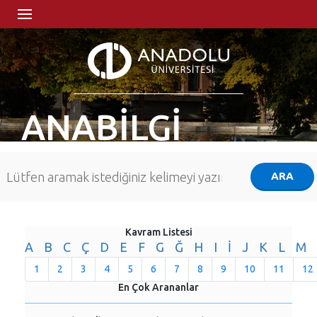
ANABİLGİ
Kavram Listesi
A
B
C
Ç
D
E
F
G
Ğ
H
I
İ
J
K
L
M
1
2
3
4
5
6
7
8
9
10
11
12
En Çok Arananlar