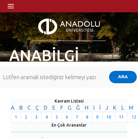
ANABİLGİ
Kavram Listesi
A
B
C
Ç
D
E
F
G
Ğ
H
I
İ
J
K
L
M
1
2
3
4
5
6
7
8
9
10
11
12
En Çok Arananlar