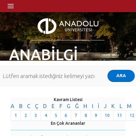
ANABİLGİ
Kavram Listesi
A
B
C
Ç
D
E
F
G
Ğ
H
I
İ
J
K
L
M
1
2
3
4
5
6
7
8
9
10
11
12
En Çok Arananlar