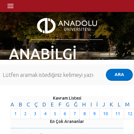
ANABİLGİ
Kavram Listesi
A
B
C
Ç
D
E
F
G
Ğ
H
I
İ
J
K
L
M
1
2
3
4
5
6
7
8
9
10
11
12
En Çok Arananlar