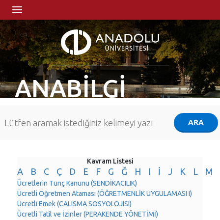
ANABİLGİ
Kavram Listesi
A
B
C
Ç
D
E
F
G
Ğ
H
I
İ
J
K
L
M
Ücretlerin Tunç Kanunu (SENDİKACILIK)
Ücretli Öğretmen Ataması (ÖĞRETMENLİK UYGULAMASI I)
Ücretli Emek (CALISMA SOSYOLOJISI)
Ücretli Tatil ve İzinler (PERAKENDE YÖNETİMİ)