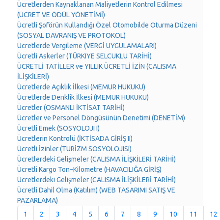
Ücretlerden Kaynaklanan Maliyetlerin Kontrol Edilmesi
(ÜCRET VE ÖDÜL YÖNETİMİ)
Ücretli Şoförün Kullandığı Özel Otomobilde Oturma Düzeni
(SOSYAL DAVRANIŞ VE PROTOKOL)
Ücretlerde Vergileme (VERGİ UYGULAMALARI)
Ücretli Askerler (TÜRKIYE SELCUKLU TARİHİ)
ÜCRETLİ TATİLLER ve YILLIK ÜCRETLİ İZİN (CALISMA
İLİŞKİLERİ)
Ücretlerde Açıklık İlkesi (MEMUR HUKUKU)
Ücretlerde Denklik İlkesi (MEMUR HUKUKU)
Ücretler (OSMANLI İKTİSAT TARİHİ)
Ücretler ve Personel Döngüsünün Denetimi (DENETİM)
Ücretli Emek (SOSYOLOJI I)
Ücretlerin Kontrolü (İKTİSADA GİRİŞ II)
Ücretli İzinler (TURİZM SOSYOLOJISI)
Ücretlerdeki Gelişmeler (CALISMA İLİŞKİLERİ TARİHİ)
Ücretli Kargo Ton–Kilometre (HAVACILIĞA GİRİŞ)
Ücretlerdeki Gelişmeler (CALISMA İLİŞKİLERİ TARİHİ)
Ücretli Dahil Olma (Katılım) (WEB TASARIMI SATIŞ VE
PAZARLAMA)
1
2
3
4
5
6
7
8
9
10
11
12