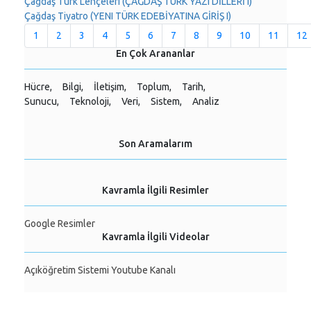
Çağdaş Türk Lehçeleri (ÇAĞDAŞ TÜRK YAZI DİLLERİ I)
Çağdaş Tiyatro (YENI TÜRK EDEBİYATINA GİRİŞ I)
1
2
3
4
5
6
7
8
9
10
11
12
En Çok Arananlar
Hücre,
Bilgi,
İletişim,
Toplum,
Tarih,
Sunucu,
Teknoloji,
Veri,
Sistem,
Analiz
Son Aramalarım
Kavramla İlgili Resimler
Google Resimler
Kavramla İlgili Videolar
Açıköğretim Sistemi Youtube Kanalı