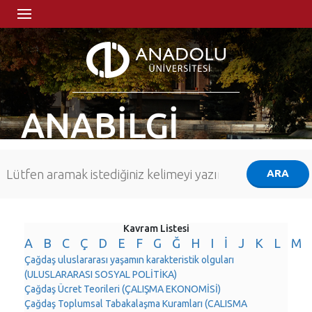
ANABİLGİ
Kavram Listesi
A
B
C
Ç
D
E
F
G
Ğ
H
I
İ
J
K
L
M
Çağdaş uluslararası yaşamın karakteristik olguları
(ULUSLARARASI SOSYAL POLİTİKA)
Çağdaş Ücret Teorileri (ÇALIŞMA EKONOMİSİ)
Çağdaş Toplumsal Tabakalaşma Kuramları (CALISMA