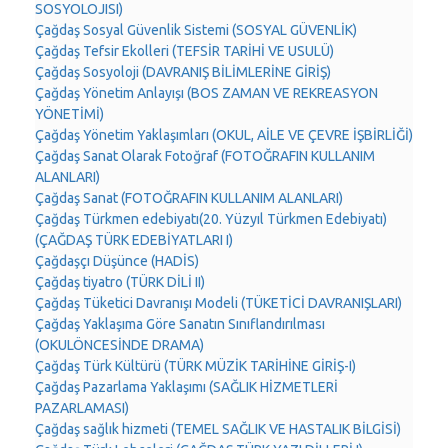
SOSYOLOJISI)
Çağdaş Sosyal Güvenlik Sistemi (SOSYAL GÜVENLİK)
Çağdaş Tefsir Ekolleri (TEFSİR TARİHİ VE USULÜ)
Çağdaş Sosyoloji (DAVRANIŞ BİLİMLERİNE GİRİŞ)
Çağdaş Yönetim Anlayışı (BOS ZAMAN VE REKREASYON
YÖNETİMİ)
Çağdaş Yönetim Yaklaşımları (OKUL, AİLE VE ÇEVRE İŞBİRLİĞİ)
Çağdaş Sanat Olarak Fotoğraf (FOTOĞRAFIN KULLANIM
ALANLARI)
Çağdaş Sanat (FOTOĞRAFIN KULLANIM ALANLARI)
Çağdaş Türkmen edebiyatı(20. Yüzyıl Türkmen Edebiyatı)
(ÇAĞDAŞ TÜRK EDEBİYATLARI I)
Çağdaşçı Düşünce (HADİS)
Çağdaş tiyatro (TÜRK DİLİ II)
Çağdaş Tüketici Davranışı Modeli (TÜKETİCİ DAVRANIŞLARI)
Çağdaş Yaklaşıma Göre Sanatın Sınıflandırılması
(OKULÖNCESİNDE DRAMA)
Çağdaş Türk Kültürü (TÜRK MÜZİK TARİHİNE GİRİŞ-I)
Çağdaş Pazarlama Yaklaşımı (SAĞLIK HİZMETLERİ
PAZARLAMASI)
Çağdaş sağlık hizmeti (TEMEL SAĞLIK VE HASTALIK BİLGİSİ)