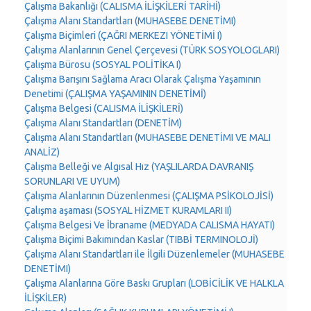
Çalışma Bakanlığı (CALISMA İLİŞKİLERİ TARİHİ)
Çalışma Alanı Standartları (MUHASEBE DENETİMI)
Çalışma Biçimleri (ÇAĞRI MERKEZI YÖNETİMİ I)
Çalışma Alanlarının Genel Çerçevesi (TÜRK SOSYOLOGLARI)
Çalışma Bürosu (SOSYAL POLİTİKA I)
Çalışma Barışını Sağlama Aracı Olarak Çalışma Yaşamının
Denetimi (ÇALIŞMA YAŞAMININ DENETİMİ)
Çalışma Belgesi (CALISMA İLİŞKİLERİ)
Çalışma Alanı Standartları (DENETİM)
Çalışma Alanı Standartları (MUHASEBE DENETİMI VE MALI
ANALİZ)
Çalışma Belleği ve Algısal Hız (YAŞLILARDA DAVRANIŞ
SORUNLARI VE UYUM)
Çalışma Alanlarının Düzenlenmesi (ÇALIŞMA PSİKOLOJİSİ)
Çalışma aşaması (SOSYAL HİZMET KURAMLARI II)
Çalışma Belgesi Ve İbraname (MEDYADA CALISMA HAYATI)
Çalışma Biçimi Bakımından Kaslar (TIBBİ TERMINOLOJİ)
Çalışma Alanı Standartları ile İlgili Düzenlemeler (MUHASEBE
DENETİMI)
Çalışma Alanlarına Göre Baskı Grupları (LOBİCİLİK VE HALKLA
İLİŞKİLER)