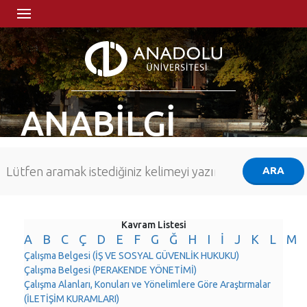
ANABİLGİ
Kavram Listesi
A
B
C
Ç
D
E
F
G
Ğ
H
I
İ
J
K
L
M
Çalışma Belgesi (İŞ VE SOSYAL GÜVENLİK HUKUKU)
Çalışma Belgesi (PERAKENDE YÖNETİMİ)
Çalışma Alanları, Konuları ve Yönelimlere Göre Araştırmalar
(İLETİŞİM KURAMLARI)