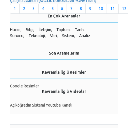
Çalışma Alanları (SAĞLIK KURUMLARI YÖNETİMİ I)
1
2
3
4
5
6
7
8
9
10
11
12
En Çok Arananlar
Hücre,
Bilgi,
İletişim,
Toplum,
Tarih,
Sunucu,
Teknoloji,
Veri,
Sistem,
Analiz
Son Aramalarım
Kavramla İlgili Resimler
Google Resimler
Kavramla İlgili Videolar
Açıköğretim Sistemi Youtube Kanalı